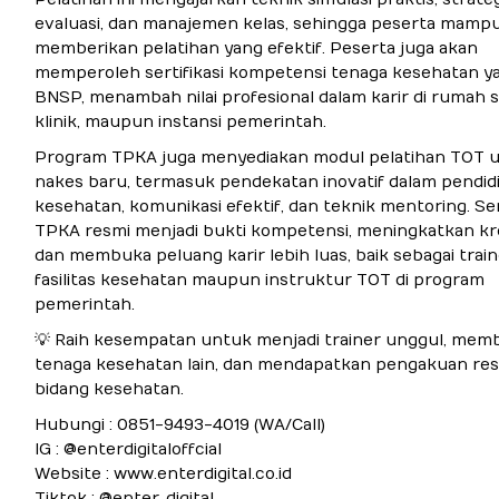
evaluasi, dan manajemen kelas, sehingga peserta mamp
memberikan pelatihan yang efektif. Peserta juga akan
memperoleh sertifikasi kompetensi tenaga kesehatan ya
BNSP, menambah nilai profesional dalam karir di rumah sa
klinik, maupun instansi pemerintah.
Program TPKA juga menyediakan modul pelatihan TOT 
nakes baru, termasuk pendekatan inovatif dalam pendid
kesehatan, komunikasi efektif, dan teknik mentoring. Ser
TPKA resmi menjadi bukti kompetensi, meningkatkan kred
dan membuka peluang karir lebih luas, baik sebagai train
fasilitas kesehatan maupun instruktur TOT di program
pemerintah.
💡 Raih kesempatan untuk menjadi trainer unggul, mem
tenaga kesehatan lain, dan mendapatkan pengakuan res
bidang kesehatan.
Hubungi : 0851-9493-4019 (WA/Call)
IG : @enterdigitaloffcial
Website : www.enterdigital.co.id
Tiktok : @enter_digital