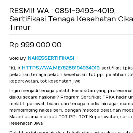
RESMI! WA : 0851-9493-4019,
Sertifikasi Tenaga Kesehatan Cik
Timur
Rp 999.000,00
NAKESSERTIFIKASI
Sold By:
HTTPS://WA.ME/6285194934019
"KLIK
, sertifikat tpka
pelatihan tenaga pelatih kesehatan, tot ppi, pelatihan to
keperawatan, tot kesehatan jiwa
Ingin menjadi tenaga pelatih kesehatan yang profesional
diakui secara nasional? Program Sertifikat TPKA hadir u
melatih perawat, bidan, dan tenaga medis lain agar mam
membimbing nakes baru dengan metode pelatihan mode
Materi utama meliputi TOT PPI, TOT Keperawatan, serta
Kesehatan Jiwa.
Pelatihan ini mengajarkan teknik simulasi praktis, strateg