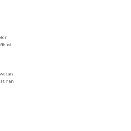
lor,
ikasi
awatan
atihan