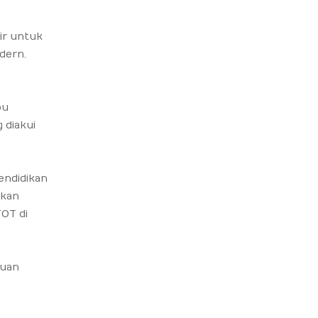
ir untuk
dern.
pu
 diakui
endidikan
tkan
TOT di
kuan