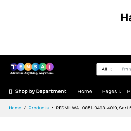
H
All
Shop by Department
Home
Pages
P
Home
Products
RESMI! WA : 0851-9493-4019, Serti