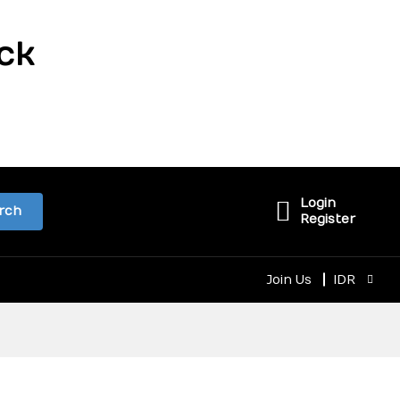
ck
Login
rch
Register
Join Us
IDR