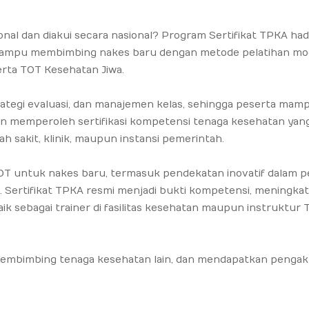
onal dan diakui secara nasional? Program Sertifikat TPKA had
ar mampu membimbing nakes baru dengan metode pelatihan mo
erta TOT Kesehatan Jiwa.
strategi evaluasi, dan manajemen kelas, sehingga peserta mam
an memperoleh sertifikasi kompetensi tenaga kesehatan yang
h sakit, klinik, maupun instansi pemerintah.
T untuk nakes baru, termasuk pendekatan inovatif dalam p
g. Sertifikat TPKA resmi menjadi bukti kompetensi, meningka
aik sebagai trainer di fasilitas kesehatan maupun instruktur 
 membimbing tenaga kesehatan lain, dan mendapatkan penga