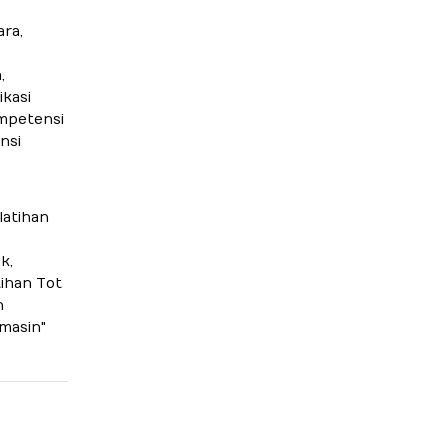
ra,
,
,
ikasi
ompetensi
nsi
latihan
k,
ihan Tot
n
masin"