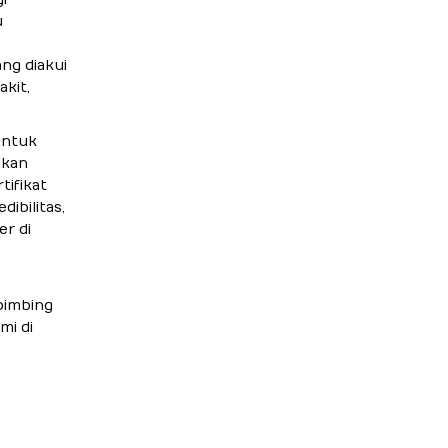
u
ng diakui
kit,
untuk
ikan
tifikat
ibilitas,
er di
bimbing
mi di