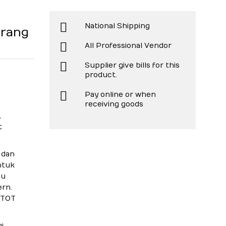
National Shipping
arang
All Professional Vendor
Supplier give bills for this
product.
Pay online or when
receiving goods
,
t
 dan
ntuk
pu
rn.
 TOT
i