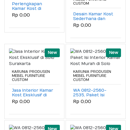
Perlengkapan
CUSTOM
Kamar Kost di
Semarang Kota
Desain Kamar Kost
Rp 0,00
Sederhana dan
Murah di Solo dan
Rp 0,00
Sekitarnya
New
New
KARUNIA PRODUSEN
KARUNIA PRODUSEN
MEBEL FURNITURE
MEBEL FURNITURE
CUSTOM
CUSTOM
Jasa Interior Kamar
WA 0812-2560-
Kost Eksklusif di
2535, Paket Isi
Solo Surakarta
Interior Kamar Kost
Rp 0,00
Rp 0,00
Murah di Solo
New
New