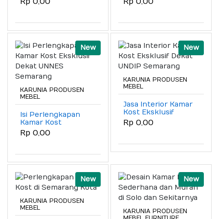
Rp 0,00
Rp 0,00
Semarang
New
New
KARUNIA PRODUSEN
MEBEL
KARUNIA PRODUSEN
MEBEL
Jasa Interior Kamar
Kost Eksklusif
Isi Perlengkapan
Dekat UNDIP
Kamar Kost
Rp 0,00
Semarang
Eksklusif Dekat
Rp 0,00
UNNES Semarang
New
New
KARUNIA PRODUSEN
MEBEL
KARUNIA PRODUSEN
MEBEL FURNITURE