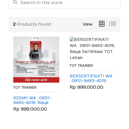
2
Products found
View
TOT TRAINER
BERSERTIFIKAT! WA
: 0851-9493-4019,
Biaya Sertifikasi TOT
Rp 999.000,00
TOT TRAINER
Lebak
RESMI! WA : 0851-
9493-4019, Biaya
Sertifikasi TOT
Rp 999.000,00
BNSP Bandung