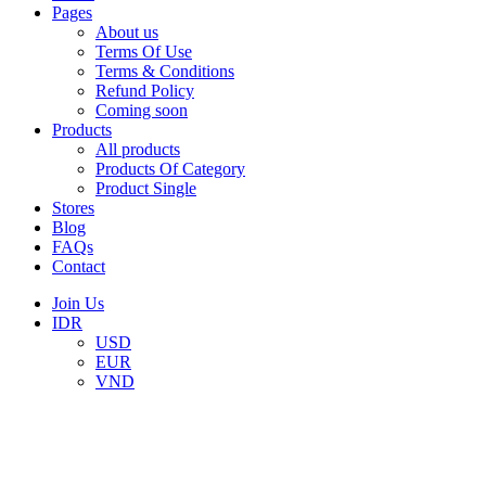
Pages
About us
Terms Of Use
Terms & Conditions
Refund Policy
Coming soon
Products
All products
Products Of Category
Product Single
Stores
Blog
FAQs
Contact
Join Us
IDR
USD
EUR
VND