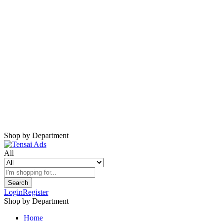
Harap Nonaktifkan AdBlock
Website ini membutuhkan iklan untuk tetap
berjalan.
Mohon nonaktifkan AdBlock dan refresh
halaman.
Shop by Department
All
Search
Login
Register
Shop by Department
Home