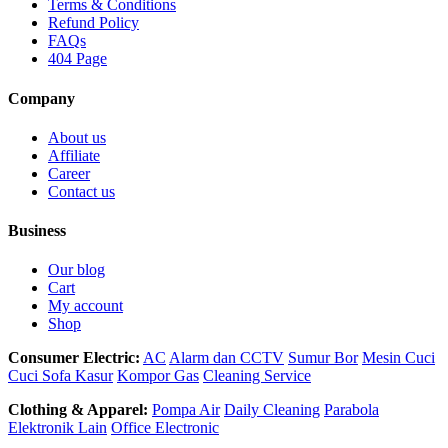
Terms & Conditions
Refund Policy
FAQs
404 Page
Company
About us
Affiliate
Career
Contact us
Business
Our blog
Cart
My account
Shop
Consumer Electric:
AC
Alarm dan CCTV
Sumur Bor
Mesin Cuci
Cuci Sofa Kasur
Kompor Gas
Cleaning Service
Clothing & Apparel:
Pompa Air
Daily Cleaning
Parabola
Elektronik Lain
Office Electronic