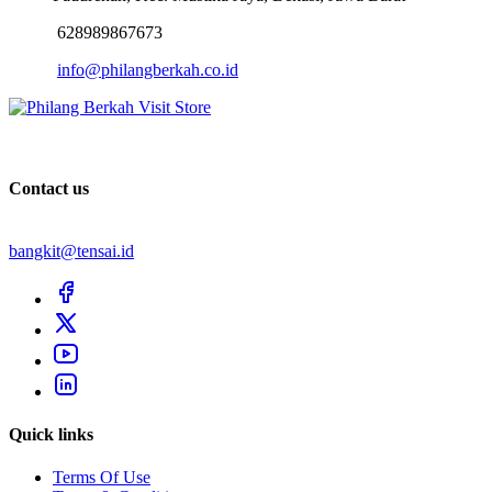
628989867673
info@philangberkah.co.id
Visit Store
Contact us
bangkit@tensai.id
Quick links
Terms Of Use