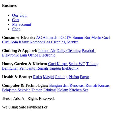
Business
Our blog
Cart
My account
Shop
Consumer Electric:
AC
Alarm dan CCTV
Sumur Bor
Mesin Cuci
Cuci Sofa Kasur
Kompor Gas
Cleaning Service
Clothing & Apparel:
Pompa Air
Daily Cleaning
Parabola
Elektronik Lain
Office Electronic
Home, Garden & Kitchen:
Cuci Karpet
Sedot WC
Tukang
Bangunan
Pembantu Rumah Tangga
Elektronik
Health & Beauty:
Ruko
Masjid
Gedung
Plafon
Pagar
Computer & Technologies:
Bangun dan Renovasi Rumah
Kursus
Pelajaran Sekolah
Taman
Edukasi
Kolam
Kitchen Set
Tensai Ads. All Rights Reserved.
We Using Safe Payment For: