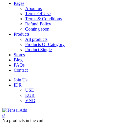
Pages
About us
Terms Of Use
Terms & Conditions
Refund Policy
Coming soon
Products
All products
Products Of Category
Product Single
Stores
Blog
FAQs
Contact
Join Us
IDR
USD
EUR
VND
0
No products in the cart.