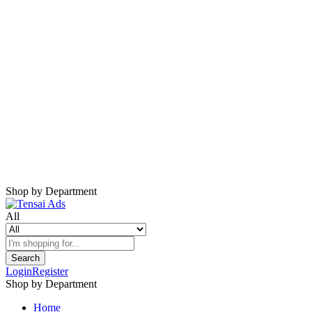
Harap Nonaktifkan AdBlock
Website ini membutuhkan iklan untuk tetap
berjalan.
Mohon nonaktifkan AdBlock dan refresh
halaman.
Shop by Department
All
Search
Login
Register
Shop by Department
Home