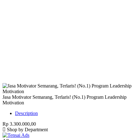
Harap Nonaktifkan AdBlock
Website ini membutuhkan iklan untuk tetap
berjalan.
Mohon nonaktifkan AdBlock dan refresh
halaman.
Jasa Motivator Semarang, Terlaris! (No.1) Program Leadership
Motivation
Description
Rp 3.300.000,00
Shop by Department