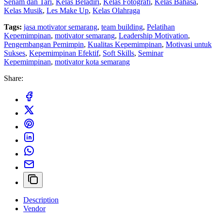
Senam dan Tari
,
Kelas Beladiri
,
Kelas Fotografi
,
Kelas Bahasa
,
Kelas Musik
,
Les Make Up
,
Kelas Olahraga
Tags:
jasa motivator semarang
,
team building
,
Pelatihan
Kepemimpinan
,
motivator semarang
,
Leadership Motivation
,
Pengembangan Pemimpin
,
Kualitas Kepemimpinan
,
Motivasi untuk
Sukses
,
Kepemimpinan Efektif
,
Soft Skills
,
Seminar
Kepemimpinan
,
motivator kota semarang
Share:
Description
Vendor