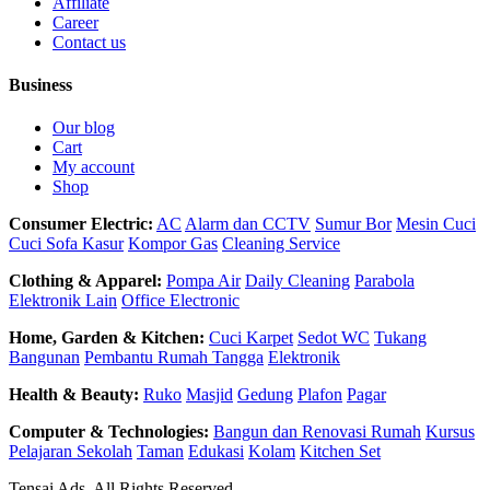
Affiliate
Career
Contact us
Business
Our blog
Cart
My account
Shop
Consumer Electric:
AC
Alarm dan CCTV
Sumur Bor
Mesin Cuci
Cuci Sofa Kasur
Kompor Gas
Cleaning Service
Clothing & Apparel:
Pompa Air
Daily Cleaning
Parabola
Elektronik Lain
Office Electronic
Home, Garden & Kitchen:
Cuci Karpet
Sedot WC
Tukang
Bangunan
Pembantu Rumah Tangga
Elektronik
Health & Beauty:
Ruko
Masjid
Gedung
Plafon
Pagar
Computer & Technologies:
Bangun dan Renovasi Rumah
Kursus
Pelajaran Sekolah
Taman
Edukasi
Kolam
Kitchen Set
Tensai Ads. All Rights Reserved.