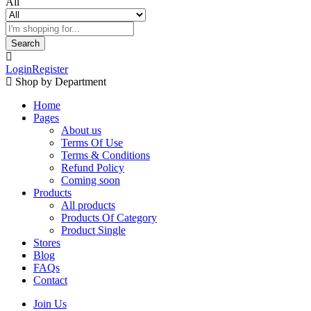
All
Search
Login
Register
Shop by Department
Home
Pages
About us
Terms Of Use
Terms & Conditions
Refund Policy
Coming soon
Products
All products
Products Of Category
Product Single
Stores
Blog
FAQs
Contact
Join Us