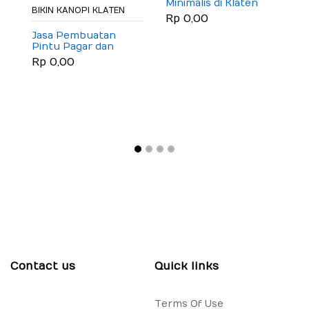
Minimalis di Klaten
BIKIN KANOPI KLATEN
Rp 0,00
Jasa Pembuatan
Pintu Pagar dan
Gerbang Besi Hollow
Rp 0,00
Galvanis Minimalis di
Klaten
Contact us
Quick links
Terms Of Use