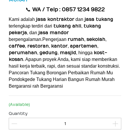
MURAH
📞
WA / Telp
: 0857 1234 9822
Kami adalah
jasa kontraktor
dan
jasa tukang
terlengkap terdiri dari
tukang ahli
,
tukang
pekerja
, dan
jasa mandor
berpengalaman.Pengerjaan
rumah
,
sekolah
,
caffee
,
restoran
,
kantor
,
apartemen
,
perumahan
,
gedung
,
masjid
, hingga
kost-
kosan
. Apapun proyek Anda, kami siap memberikan
hasil kerja terbaik, rapi, dan sesuai standar konstruksi.
Pancoran Tukang Borongan Perbaikan Rumah Mu
Pondokgede Tukang Harian Bangun Rumah Murah
Bergaransi
rah Bergaransi
(Available)
Quantity