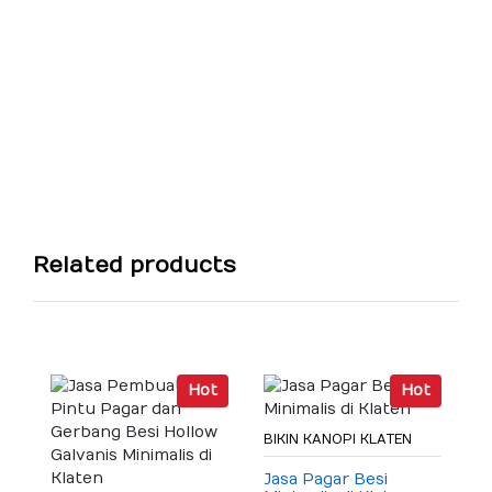
Related products
t
Hot
Hot
B
C
BIKIN KANOPI KLATEN
C
G
R
Jasa Pagar Besi