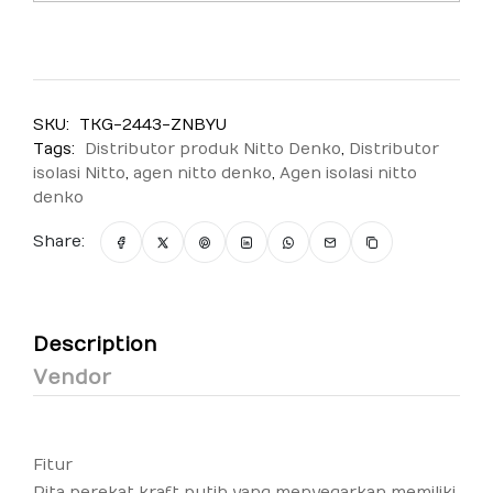
SKU:
TKG-2443-ZNBYU
Tags:
Distributor produk Nitto Denko
,
Distributor
isolasi Nitto
,
agen nitto denko
,
Agen isolasi nitto
denko
Share:
Description
Vendor
Fitur
Pita perekat kraft putih yang menyegarkan memiliki