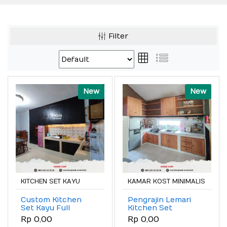
Filter
New
New
KITCHEN SET KAYU
KAMAR KOST MINIMALIS
Custom Kitchen
Pengrajin Lemari
Set Kayu Full
Kitchen Set
Plafon Klaten Jogja
Custom Solo Raya
Rp 0,00
Rp 0,00
Solo Raya