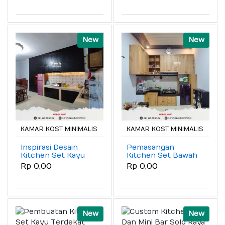
New
New
KAMAR KOST MINIMALIS
KAMAR KOST MINIMALIS
Inspirasi Desain
Pemasangan
Kitchen Set Kayu
Kitchen Set Bawah
Minimalis Klaten
Dan Atas Jogja
Rp 0,00
Rp 0,00
New
New