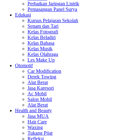
Perbaikan Jaringan Listrik
Pemasangan Panel Surya
Edukasi
Kursus Pelajaran Sekolah
Senam dan Tari
Kelas Fotografi
Kelas Beladiri
Kelas Bahasa
Kelas Musik
Kelas Olahraga
Les Make Up
Otomotif
Car Modification
Derek Towing
Alat Berat
Jasa Karesori
Ac Mobil
Salon Mobil
Alat Berat
Health and Beauty
Jasa MUA
Hair Care
Waxing
Tukang Pijat
Refleksi