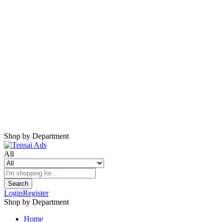
Harap Nonaktifkan AdBlock
Website ini membutuhkan iklan untuk tetap
berjalan.
Mohon nonaktifkan AdBlock dan refresh
halaman.
Shop by Department
All
Search
Login
Register
Shop by Department
Home