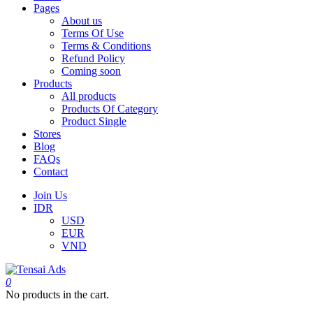
Pages
About us
Terms Of Use
Terms & Conditions
Refund Policy
Coming soon
Products
All products
Products Of Category
Product Single
Stores
Blog
FAQs
Contact
Join Us
IDR
USD
EUR
VND
0
No products in the cart.