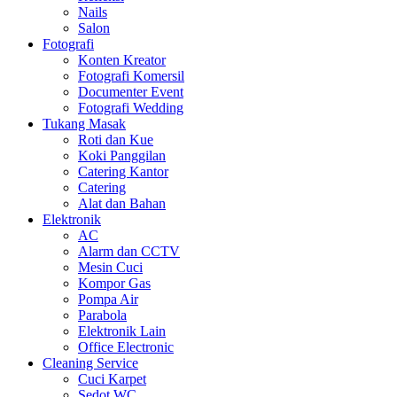
Nails
Salon
Fotografi
Konten Kreator
Fotografi Komersil
Documenter Event
Fotografi Wedding
Tukang Masak
Roti dan Kue
Koki Panggilan
Catering Kantor
Catering
Alat dan Bahan
Elektronik
AC
Alarm dan CCTV
Mesin Cuci
Kompor Gas
Pompa Air
Parabola
Elektronik Lain
Office Electronic
Cleaning Service
Cuci Karpet
Sedot WC