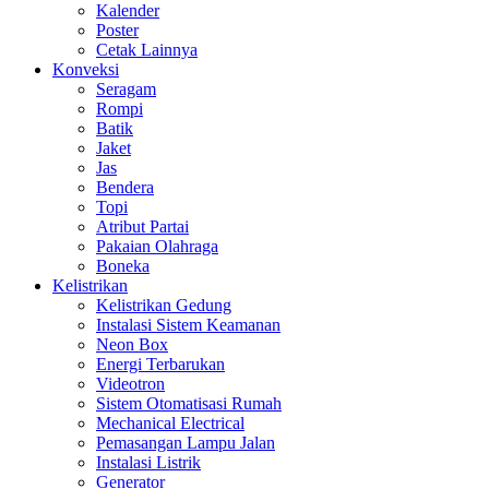
Kalender
Poster
Cetak Lainnya
Konveksi
Seragam
Rompi
Batik
Jaket
Jas
Bendera
Topi
Atribut Partai
Pakaian Olahraga
Boneka
Kelistrikan
Kelistrikan Gedung
Instalasi Sistem Keamanan
Neon Box
Energi Terbarukan
Videotron
Sistem Otomatisasi Rumah
Mechanical Electrical
Pemasangan Lampu Jalan
Instalasi Listrik
Generator