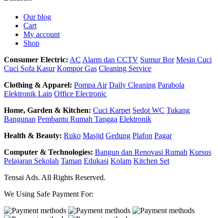
Our blog
Cart
My account
Shop
Consumer Electric:
AC
Alarm dan CCTV
Sumur Bor
Mesin Cuci
Cuci Sofa Kasur
Kompor Gas
Cleaning Service
Clothing & Apparel:
Pompa Air
Daily Cleaning
Parabola
Elektronik Lain
Office Electronic
Home, Garden & Kitchen:
Cuci Karpet
Sedot WC
Tukang
Bangunan
Pembantu Rumah Tangga
Elektronik
Health & Beauty:
Ruko
Masjid
Gedung
Plafon
Pagar
Computer & Technologies:
Bangun dan Renovasi Rumah
Kursus
Pelajaran Sekolah
Taman
Edukasi
Kolam
Kitchen Set
Tensai Ads. All Rights Reserved.
We Using Safe Payment For: