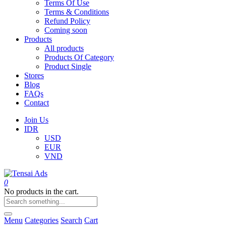
Terms Of Use
Terms & Conditions
Refund Policy
Coming soon
Products
All products
Products Of Category
Product Single
Stores
Blog
FAQs
Contact
Join Us
IDR
USD
EUR
VND
0
No products in the cart.
Menu
Categories
Search
Cart