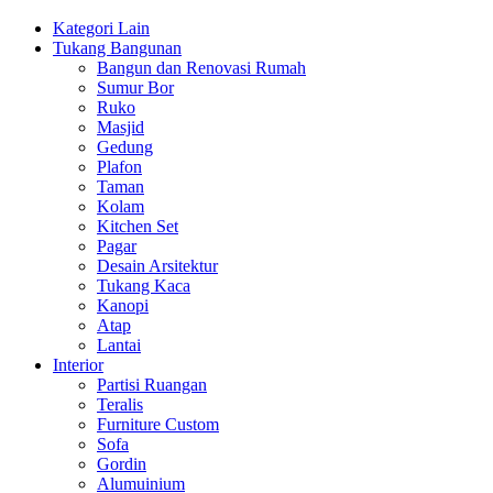
Kategori Lain
Tukang Bangunan
Bangun dan Renovasi Rumah
Sumur Bor
Ruko
Masjid
Gedung
Plafon
Taman
Kolam
Kitchen Set
Pagar
Desain Arsitektur
Tukang Kaca
Kanopi
Atap
Lantai
Interior
Partisi Ruangan
Teralis
Furniture Custom
Sofa
Gordin
Alumuinium