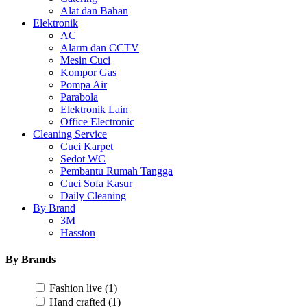
Alat dan Bahan
Elektronik
AC
Alarm dan CCTV
Mesin Cuci
Kompor Gas
Pompa Air
Parabola
Elektronik Lain
Office Electronic
Cleaning Service
Cuci Karpet
Sedot WC
Pembantu Rumah Tangga
Cuci Sofa Kasur
Daily Cleaning
By Brand
3M
Hasston
By Brands
Fashion live
(1)
Hand crafted
(1)