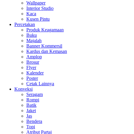
Wallpaper
Interior Studio
Kaca
Kusen Pintu
Percetakan
Produk Keagamaan
Buku
Majalah
Banner Kommersil
Kardus dan Kemasan
Amplop
Brosur
Flyer
Kalender
Poster
Cetak Lainnya
Konveksi
Seragam
Rompi
Batik
Jaket
Jas
Bendera
Topi
Atribut Partai