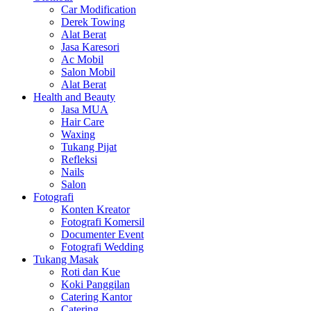
Car Modification
Derek Towing
Alat Berat
Jasa Karesori
Ac Mobil
Salon Mobil
Alat Berat
Health and Beauty
Jasa MUA
Hair Care
Waxing
Tukang Pijat
Refleksi
Nails
Salon
Fotografi
Konten Kreator
Fotografi Komersil
Documenter Event
Fotografi Wedding
Tukang Masak
Roti dan Kue
Koki Panggilan
Catering Kantor
Catering