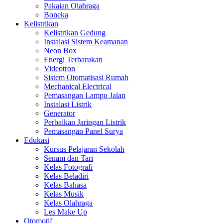
Pakaian Olahraga
Boneka
Kelistrikan
Kelistrikan Gedung
Instalasi Sistem Keamanan
Neon Box
Energi Terbarukan
Videotron
Sistem Otomatisasi Rumah
Mechanical Electrical
Pemasangan Lampu Jalan
Instalasi Listrik
Generator
Perbaikan Jaringan Listrik
Pemasangan Panel Surya
Edukasi
Kursus Pelajaran Sekolah
Senam dan Tari
Kelas Fotografi
Kelas Beladiri
Kelas Bahasa
Kelas Musik
Kelas Olahraga
Les Make Up
Otomotif