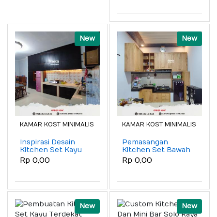
New
New
KAMAR KOST MINIMALIS
KAMAR KOST MINIMALIS
Inspirasi Desain
Pemasangan
Kitchen Set Kayu
Kitchen Set Bawah
Minimalis Klaten
Dan Atas Jogja
Rp 0,00
Rp 0,00
New
New