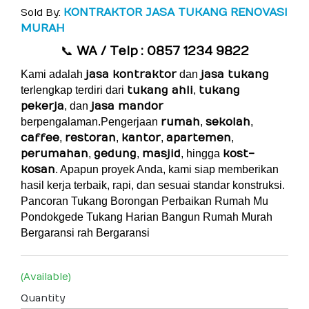
KONTRAKTOR JASA TUKANG RENOVASI
Sold By:
MURAH
📞
WA / Telp
: 0857 1234 9822
Kami adalah
jasa kontraktor
dan
jasa tukang
terlengkap terdiri dari
tukang ahli
,
tukang
pekerja
, dan
jasa mandor
berpengalaman.Pengerjaan
rumah
,
sekolah
,
caffee
,
restoran
,
kantor
,
apartemen
,
perumahan
,
gedung
,
masjid
, hingga
kost-
kosan
. Apapun proyek Anda, kami siap memberikan
hasil kerja terbaik, rapi, dan sesuai standar konstruksi.
Pancoran Tukang Borongan Perbaikan Rumah Mu
Pondokgede Tukang Harian Bangun Rumah Murah
Bergaransi
rah Bergaransi
(Available)
Quantity