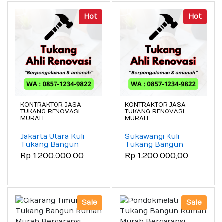
Hot
Hot
KONTRAKTOR JASA
KONTRAKTOR JASA
TUKANG RENOVASI
TUKANG RENOVASI
MURAH
MURAH
Jakarta Utara Kuli
Sukawangi Kuli
Tukang Bangun
Tukang Bangun
Rumah Murah
Rumah Murah
Rp 1.200.000,00
Rp 1.200.000,00
Bergaransi
Bergaransi
Sale
Sale