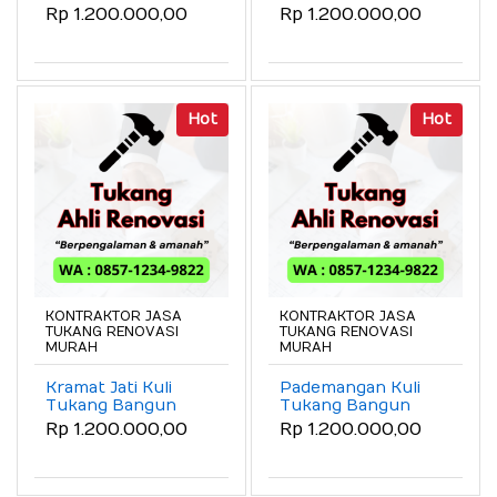
Rumah Murah
Rumah Murah
Rp 1.200.000,00
Rp 1.200.000,00
Bergaransi
Bergaransi
Hot
Hot
KONTRAKTOR JASA
KONTRAKTOR JASA
TUKANG RENOVASI
TUKANG RENOVASI
MURAH
MURAH
Kramat Jati Kuli
Pademangan Kuli
Tukang Bangun
Tukang Bangun
Rumah Murah
Rumah Murah
Rp 1.200.000,00
Rp 1.200.000,00
Bergaransi
Bergaransi