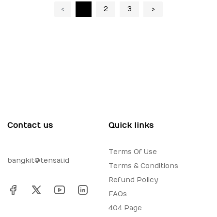
‹
1
2
3
›
Contact us
Quick links
Terms Of Use
bangkit@tensai.id
Terms & Conditions
Refund Policy
FAQs
404 Page