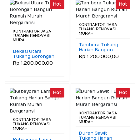
Hot
Hot
KONTRAKTOR JASA
TUKANG RENOVASI
KONTRAKTOR JASA
MURAH
TUKANG RENOVASI
MURAH
Tambora Tukang
Harian Bangun
Bekasi Utara
Rumah Murah
Tukang Borongan
Rp 1.200.000,00
Bergaransi
Bangun Rumah
Rp 1.200.000,00
Murah Bergaransi
Hot
Hot
KONTRAKTOR JASA
TUKANG RENOVASI
KONTRAKTOR JASA
MURAH
TUKANG RENOVASI
MURAH
Duren Sawit
Tukang Harian
Kebayoran Lama