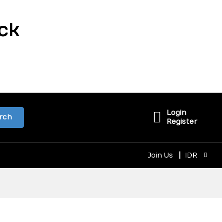
ck
Login
rch
Register
Join Us
IDR