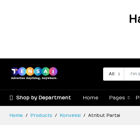
H
All
Shop by Department
Home
Pages
P
Home
Products
Konveksi
Atribut Partai