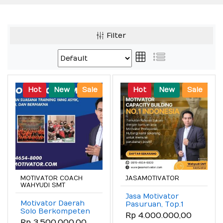
Filter
Hot
New
Sale
Hot
New
Sale
MOTIVATOR COACH
JASAMOTIVATOR
WAHYUDI SMT
Jasa Motivator
Motivator Daerah
Pasuruan, Top.1
Solo Berkompeten
untuk Peningkatan
Rp 4.000.000,00
& Berpengalaman!,
SDM Unggul
Rp 3.500.000,00