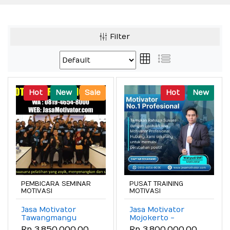
Filter
Hot
New
Sale
Hot
New
PEMBICARA SEMINAR
PUSAT TRAINING
MOTIVASI
MOTIVASI
Jasa Motivator
Jasa Motivator
Tawangmangu
Mojokerto -
Terpercaya!:
Berpengalaman!
Rp 3.850.000,00
Rp 3.800.000,00