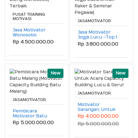
PUSAT TRAINING
MOTIVASI
JASAMOTIVATOR
Jasa Motivator
Jasa Motivator
Wonosobo
Jogja Lucu -Top.1
(Motivator Dieng
Rp 4.500.000,00
(Motivator Jogja
Rp 3.800.000,00
Wonosobo) Terbaik
Lucu Untuk Raker
& Seminar Pegawai)
New
New
JASAMOTIVATOR
JASAMOTIVATOR
Motivator
Sarangan, Untuk
Pembicara
Acara Capacity
Motivator Batu
Rp 4.000.000,00
Building Lucu &
Malang (Motivator
Rp 5.000.000,00
Rp 5.000.000,00
Seru!
Capacity Building
Batu Malang)