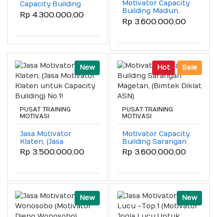
Motivator Capacity
Capacity Building
Building Madiun,
Sarangan
Rp 4.300.000,00
Resmi! (No.1)
Tawangmangu,
Rp 3.600.000,00
Top.1!
New
Hot
Sale
PUSAT TRAINING
PUSAT TRAINING
MOTIVASI
MOTIVASI
Jasa Motivator
Motivator Capacity
Klaten, (Jasa
Building Sarangan
Motivator Klaten
Magetan, (Bimtek
Rp 3.500.000,00
Rp 3.600.000,00
untuk Capacity
Diklat ASN)
Building) No.1!
New
New