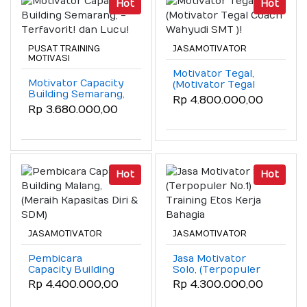
Hot
Hot
PUSAT TRAINING
JASAMOTIVATOR
MOTIVASI
Motivator Tegal,
Motivator Capacity
(Motivator Tegal
Building Semarang,
Coach Wahyudi
Rp 4.800.000,00
- Terfavorit! dan
SMT )!
Rp 3.680.000,00
Lucu!
Hot
Hot
JASAMOTIVATOR
JASAMOTIVATOR
Pembicara
Jasa Motivator
Capacity Building
Solo, (Terpopuler
Malang, (Meraih
No.1) Training Etos
Rp 4.400.000,00
Rp 4.300.000,00
Kapasitas Diri &
Kerja Bahagia
SDM)