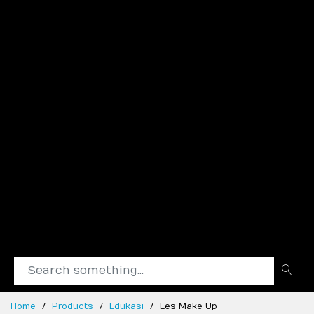
Home
Products
Edukasi
Les Make Up