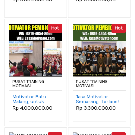
Bersama Coach
Motivator Service
Wahyudi SMT
Excellence
Meningkatkan
Mojokerto)
Potensi dan
Produktivitas di
Seluruh
Hot
Hot
Kecamatan
PUSAT TRAINING
PUSAT TRAINING
MOTIVASI
MOTIVASI
Motivator Batu
Jasa Motivator
Malang, untuk
Semarang, Terlaris!
Workshop
(No.1) Program
Rp 4.000.000,00
Rp 3.300.000,00
Peningkatan
Leadership
Kompetensi
Motivation