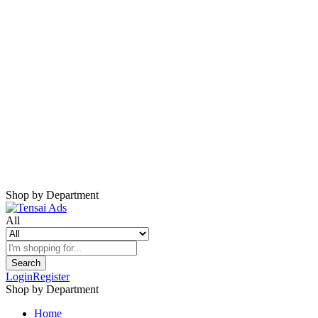
Harap Nonaktifkan AdBlock
Website ini membutuhkan iklan untuk tetap
berjalan.
Mohon nonaktifkan AdBlock dan refresh
halaman.
Shop by Department
All
Search
Login
Register
Shop by Department
Home