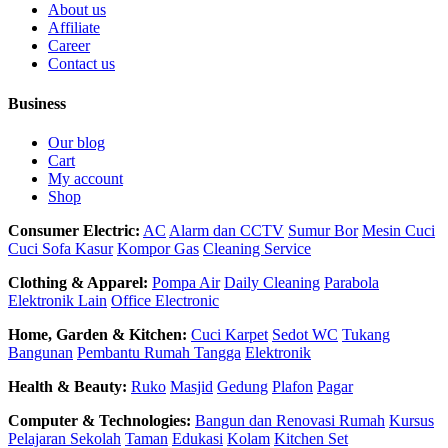
About us
Affiliate
Career
Contact us
Business
Our blog
Cart
My account
Shop
Consumer Electric:
AC
Alarm dan CCTV
Sumur Bor
Mesin Cuci
Cuci Sofa Kasur
Kompor Gas
Cleaning Service
Clothing & Apparel:
Pompa Air
Daily Cleaning
Parabola
Elektronik Lain
Office Electronic
Home, Garden & Kitchen:
Cuci Karpet
Sedot WC
Tukang
Bangunan
Pembantu Rumah Tangga
Elektronik
Health & Beauty:
Ruko
Masjid
Gedung
Plafon
Pagar
Computer & Technologies:
Bangun dan Renovasi Rumah
Kursus
Pelajaran Sekolah
Taman
Edukasi
Kolam
Kitchen Set