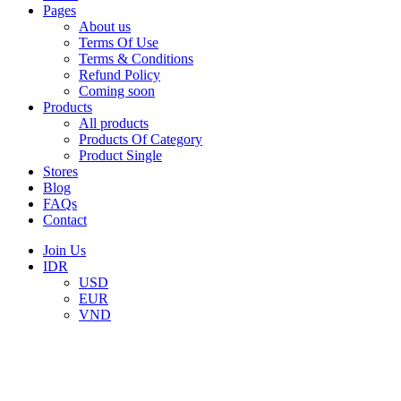
Pages
About us
Terms Of Use
Terms & Conditions
Refund Policy
Coming soon
Products
All products
Products Of Category
Product Single
Stores
Blog
FAQs
Contact
Join Us
IDR
USD
EUR
VND