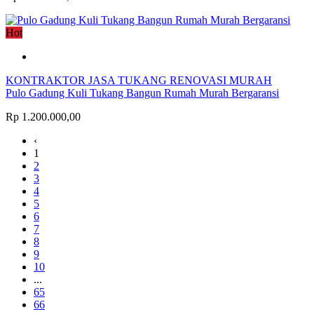
Hot
KONTRAKTOR JASA TUKANG RENOVASI MURAH
Pulo Gadung Kuli Tukang Bangun Rumah Murah Bergaransi
Rp 1.200.000,00
‹
1
2
3
4
5
6
7
8
9
10
...
65
66