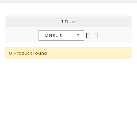
Filter
Default
0 Product found