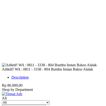
Harap Nonaktifkan AdBlock
Website ini membutuhkan iklan untuk tetap
berjalan.
Mohon nonaktifkan AdBlock dan refresh
halaman.
Adiktif! WA : 0811 - 3338 - 804 Bumbu Instan Bakso Alalak
Description
Rp 86.000,00
Shop by Department
All