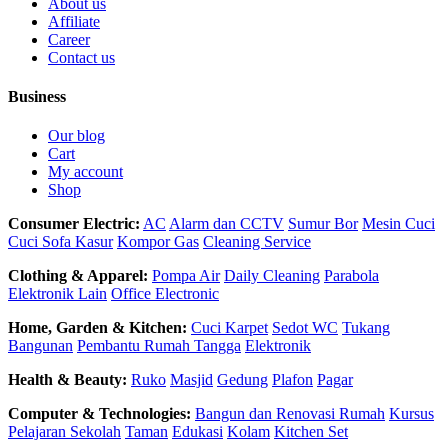
About us
Affiliate
Career
Contact us
Business
Our blog
Cart
My account
Shop
Consumer Electric:
AC
Alarm dan CCTV
Sumur Bor
Mesin Cuci
Cuci Sofa Kasur
Kompor Gas
Cleaning Service
Clothing & Apparel:
Pompa Air
Daily Cleaning
Parabola
Elektronik Lain
Office Electronic
Home, Garden & Kitchen:
Cuci Karpet
Sedot WC
Tukang
Bangunan
Pembantu Rumah Tangga
Elektronik
Health & Beauty:
Ruko
Masjid
Gedung
Plafon
Pagar
Computer & Technologies:
Bangun dan Renovasi Rumah
Kursus
Pelajaran Sekolah
Taman
Edukasi
Kolam
Kitchen Set