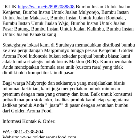
"KLIK
https://wa.me/628982088808
Bumbu Instan Untuk Jualan
Kenjeran, Bumbu Instan Untuk Jualan Mulyorejo, Bumbu Instan
Untuk Jualan Makassar, Bumbu Instan Untuk Jualan Bontoala ,
Bumbu Instan Untuk Jualan Wajo, Bumbu Instan Untuk Jualan
Pasar Butung, Bumbu Instan Untuk Jualan Kalimbu, Bumbu Instan
Untuk Jualan Panakkukang
Strategisnya lokasi kami di Surabaya memudahkan distribusi bumbu
ke area pergudangan Margomulyo hingga pesisir Kenjeran. Golden
Aroma Food Indonesia bukan sekadar penjual bumbu biasa; kami
adalah mitra strategis untuk bisnis Maklon (B2B). Kami membantu
Anda menciptakan formula rasa unik (custom rasa) yang tidak
dimiliki oleh kompetitor lain di pasar.
Bagi warga Mulyorejo dan sekitarnya yang menjalankan bisnis
minuman kekinian, kami juga menyediakan bubuk minuman
premium dengan rasa yang creamy dan kuat. Baik untuk konsumsi
pribadi maupun stok toko, kualitas produk kami tetap yang utama.
Jadikan produk Anda ""juara"" di pasar dengan sentuhan bumbu
dari Golden Aroma Food.
Informasi Kontak & Order:
WA : 0811-3338-804
Website: www.goldenaromafood.com