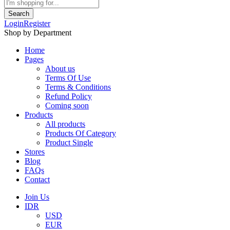
Search
Login
Register
Shop by Department
Home
Pages
About us
Terms Of Use
Terms & Conditions
Refund Policy
Coming soon
Products
All products
Products Of Category
Product Single
Stores
Blog
FAQs
Contact
Join Us
IDR
USD
EUR