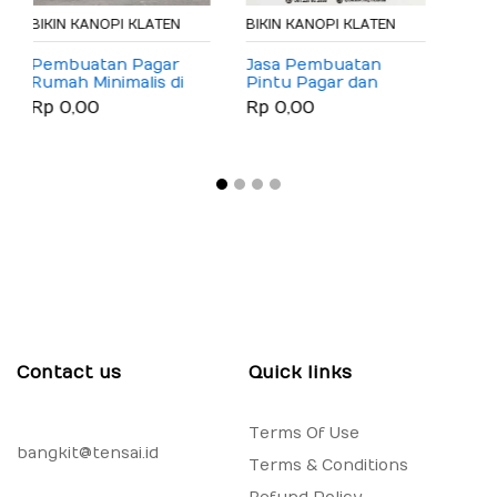
BIKIN KANOPI KLATEN
Jasa Pembuatan
Pintu Pagar dan
Gerbang Besi Hollow
Rp 0,00
Galvanis Minimalis di
Klaten
Contact us
Quick links
Terms Of Use
bangkit@tensai.id
Terms & Conditions