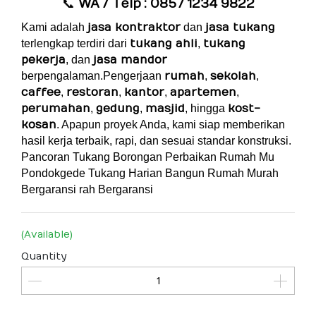
📞
WA / Telp
: 0857 1234 9822
Kami adalah
jasa kontraktor
dan
jasa tukang
terlengkap terdiri dari
tukang ahli
,
tukang
pekerja
, dan
jasa mandor
berpengalaman.Pengerjaan
rumah
,
sekolah
,
caffee
,
restoran
,
kantor
,
apartemen
,
perumahan
,
gedung
,
masjid
, hingga
kost-
kosan
. Apapun proyek Anda, kami siap memberikan
hasil kerja terbaik, rapi, dan sesuai standar konstruksi.
Pancoran Tukang Borongan Perbaikan Rumah Mu
Pondokgede Tukang Harian Bangun Rumah Murah
Bergaransi
rah Bergaransi
(Available)
Quantity