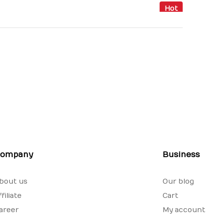
Hot
ompany
Business
bout us
Our blog
ffiliate
Cart
areer
My account