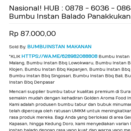
Nasional! HUB : 0878 - 6036 - 08
Bumbu Instan Balado Panakkukan
Rp 87.000,00
BUMBUINSTAN MAKANAN
Sold By:
HTTPS://WA.ME/628982088808
"KLIK
Bumbu Instan
Malang, Bumbu Instan Bbq Lowokwaru, Bumbu Instan 
Klojen, Bumbu Instan Bbq Kepanjen, Bumbu Instan Bbq 
Bumbu Instan Bbq Singosari, Bumbu Instan Bbq Bali, 
Instan Bbq Denpasar
Mencari supplier bumbu tabur kualitas premium di Surab
semakin mudah dengan kehadiran Golden Aroma Food In
Kami adalah produsen bumbu tabur dan bubuk minuma
telah dipercaya oleh ratusan UMKM untuk meningkatkan
rasa produk mereka. Bagi Anda yang berlokasi di area G
Kapasan, hingga Kedung Doro, kami menyediakan varia
instan balado dengan rasa yang kuat dan warna yang men