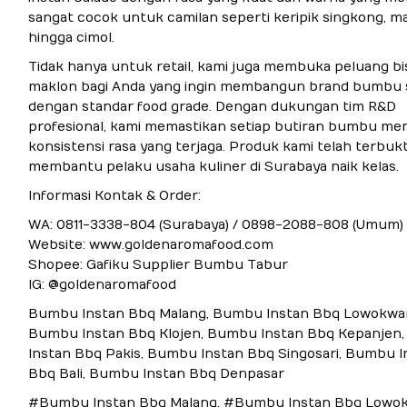
sangat cocok untuk camilan seperti keripik singkong, ma
hingga cimol.
Tidak hanya untuk retail, kami juga membuka peluang bi
maklon bagi Anda yang ingin membangun brand bumbu s
dengan standar food grade. Dengan dukungan tim R&D
profesional, kami memastikan setiap butiran bumbu memi
konsistensi rasa yang terjaga. Produk kami telah terbukt
membantu pelaku usaha kuliner di Surabaya naik kelas.
Informasi Kontak & Order:
WA: 0811-3338-804 (Surabaya) / 0898-2088-808 (Umum)
Website: www.goldenaromafood.com
Shopee: Gafiku Supplier Bumbu Tabur
IG: @goldenaromafood
Bumbu Instan Bbq Malang, Bumbu Instan Bbq Lowokwa
Bumbu Instan Bbq Klojen, Bumbu Instan Bbq Kepanjen
Instan Bbq Pakis, Bumbu Instan Bbq Singosari, Bumbu I
Bbq Bali, Bumbu Instan Bbq Denpasar
#Bumbu Instan Bbq Malang, #Bumbu Instan Bbq Lowok