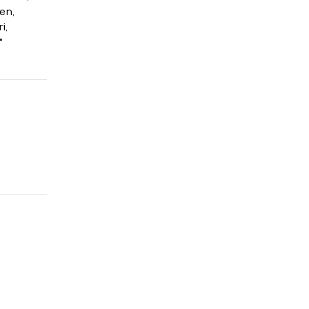
en,
i,
"