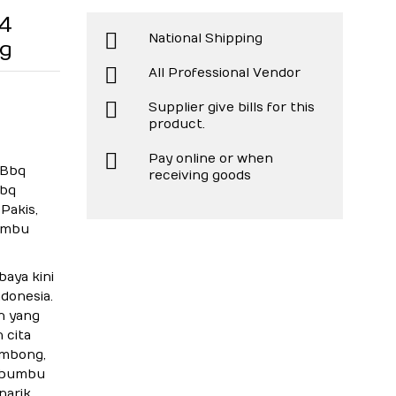
64
National Shipping
g
All Professional Vendor
Supplier give bills for this
product.
Pay online or when
 Bbq
receiving goods
Bbq
Pakis,
Bumbu
aya kini
donesia.
n yang
 cita
embong,
n bumbu
arik,