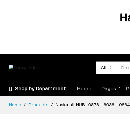
H
All
Shop by Department
Home
Pages
P
Home
Products
Nasional! HUB : 0878 - 6036 - 08