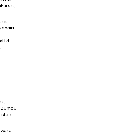
karoni,
snis
endiri
liki
i
ru,
, Bumbu
nstan
waru,