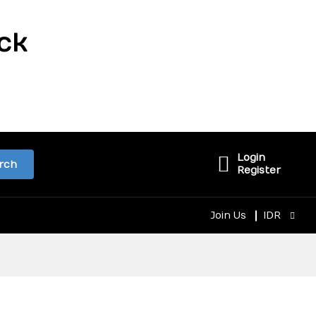
ck
Login
rch
Register
Join Us
IDR